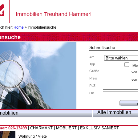
Immobilien Treuhand Hammerl
ich hier:
Home
> Immobiliensuche
ensuche
Schnellsuche
Art
Typ
Mie
Größe
von
Preis
von
PLZ
Ort
Alle Immobilien
oblilien
er: 026-13499
| CHARMANT | MÖBLIERT | EXKLUSIV SANIERT
Wohnung / Miete