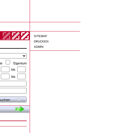
SITEMAP
DRUCKEN
ADMIN
te
Eigentum
bis
bis